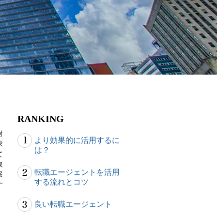
RANKING
材
より効果的に活用するに
求
は？
て
取
転職エージェントを活用
派
する流れとコツ
す
。
良い転職エージェント